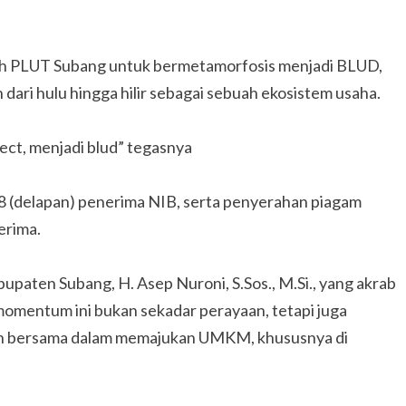
h PLUT Subang untuk bermetamorfosis menjadi BLUD,
ari hulu hingga hilir sebagai sebuah ekosistem usaha.
ct, menjadi blud” tegasnya
8 (delapan) penerima NIB, serta penyerahan piagam
erima.
paten Subang, H. Asep Nuroni, S.Sos., M.Si., yang akrab
mentum ini bukan sekadar perayaan, tetapi juga
n bersama dalam memajukan UMKM, khususnya di