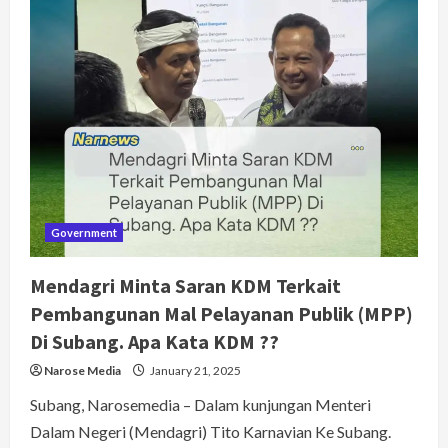
Berikan
Pesan
Menyentuh
Bagi
Anak-
Anak
Muda
Kreatif
Di
Subang.
Apa
Isinya
?
Government
Mendagri Minta Saran KDM Terkait
Pembangunan Mal Pelayanan Publik (MPP)
Di Subang. Apa Kata KDM ??
Narose Media
January 21, 2025
Subang, Narosemedia – Dalam kunjungan Menteri
Dalam Negeri (Mendagri) Tito Karnavian Ke Subang.