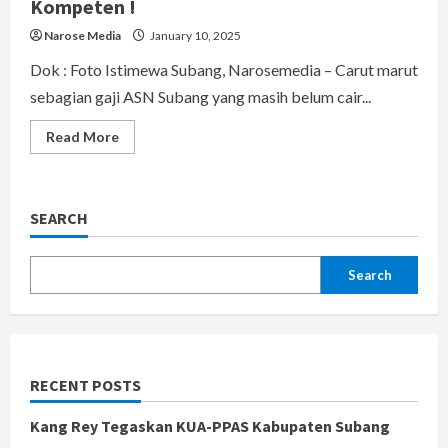
Kompeten !
Narose Media
January 10, 2025
Dok : Foto Istimewa Subang, Narosemedia – Carut marut
sebagian gaji ASN Subang yang masih belum cair...
Read
Read More
more
about
Imbas
Ribuan
ASN
SEARCH
Subang
Telat
Gajian.
Ketua
DPRD
Search
Sentil
BAPERJAKAT.
Victor
:
Harus
Menempatkan
Bendahara
RECENT POSTS
Yang
Kompeten
!
Kang Rey Tegaskan KUA-PPAS Kabupaten Subang