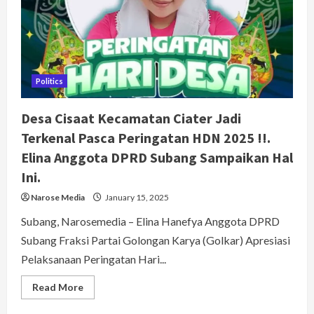
Rusaknya
Mata
Air
Cibulakan.
Ini
Kata
Perumda
TRS
Politics
Desa Cisaat Kecamatan Ciater Jadi
Terkenal Pasca Peringatan HDN 2025 !!.
Elina Anggota DPRD Subang Sampaikan Hal
Ini.
Narose Media
January 15, 2025
Subang, Narosemedia – Elina Hanefya Anggota DPRD
Subang Fraksi Partai Golongan Karya (Golkar) Apresiasi
Pelaksanaan Peringatan Hari...
Read
Read More
more
about