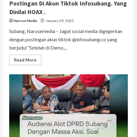
Postingan Di Akun Tiktok Infosubang. Yang
Dinilai HOAX .
Narose Media
January 29, 2025
Subang, Narosemedia – Jagat sosial media digegerkan
dengan postingan akun tiktok @infosubang.co yang
berjudul “Setelah di Demo,...
Read
Read More
more
about
Ketua
DPRD
Subang
‘Geram’
Ada
Postingan
Di
Akun
Tiktok
Infosubang.
Yang
Dinilai
HOAX
.