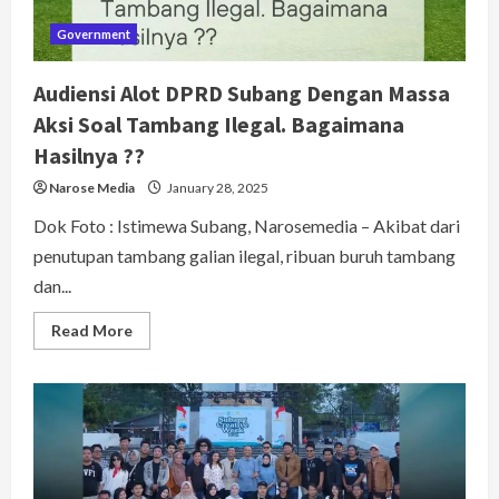
Government
Audiensi Alot DPRD Subang Dengan Massa
Aksi Soal Tambang Ilegal. Bagaimana
Hasilnya ??
Narose Media
January 28, 2025
Dok Foto : Istimewa Subang, Narosemedia – Akibat dari
penutupan tambang galian ilegal, ribuan buruh tambang
dan...
Read
Read More
more
about
Audiensi
Alot
DPRD
Subang
Dengan
Massa
Aksi
Soal