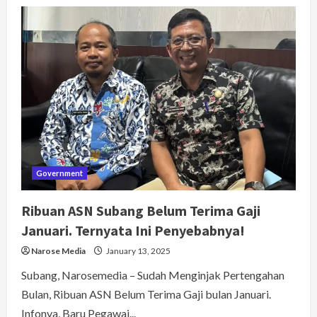
Desa
Cisaat
Kecamatan
Ciater
Jadi
Terkenal
Pasca
Peringatan
HDN
2025
!!.
Elina
Anggota
DPRD
Subang
Sampaikan
Hal
Ini.
Government
Ribuan ASN Subang Belum Terima Gaji
Januari. Ternyata Ini Penyebabnya!
Narose Media
January 13, 2025
Subang, Narosemedia – Sudah Menginjak Pertengahan
Bulan, Ribuan ASN Belum Terima Gaji bulan Januari.
Infonya, Baru Pegawai...