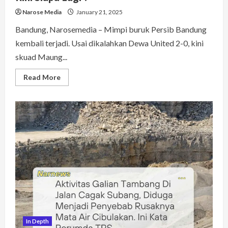
Narose Media
January 21, 2025
Bandung, Narosemedia – Mimpi buruk Persib Bandung
kembali terjadi. Usai dikalahkan Dewa United 2-0, kini
skuad Maung...
Read
Read More
more
about
Update
Terbaru
Pemain
Persib
Yang
Cedera.
Setelah
Febri,
Dado
Dan
Rezaldi.
Kini
Siapa
Lagi
?
In Depth