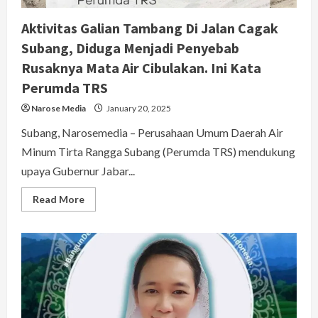
Aktivitas Galian Tambang Di Jalan Cagak
Subang, Diduga Menjadi Penyebab
Rusaknya Mata Air Cibulakan. Ini Kata
Perumda TRS
Narose Media
January 20, 2025
Subang, Narosemedia – Perusahaan Umum Daerah Air
Minum Tirta Rangga Subang (Perumda TRS) mendukung
upaya Gubernur Jabar...
Read
Read More
more
about
Aktivitas
Galian
Tambang
Di
Jalan
Cagak
Subang,
Diduga
Menjadi
Penyebab