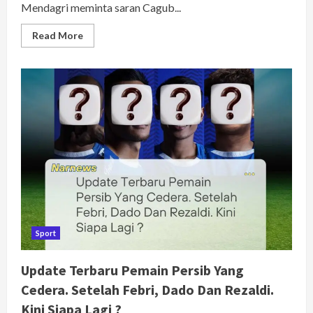
Mendagri meminta saran Cagub...
Read
Read More
more
about
Mendagri
Minta
Saran
KDM
Terkait
Pembangunan
Mal
Pelayanan
Publik
(MPP)
Di
Subang.
Apa
Kata
KDM
??
Sport
Update Terbaru Pemain Persib Yang
Cedera. Setelah Febri, Dado Dan Rezaldi.
Kini Siapa Lagi ?