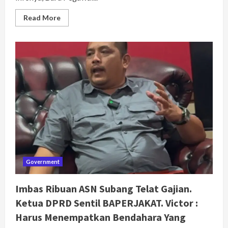
Read
Read More
more
about
Ribuan
ASN
Subang
Belum
Terima
Gaji
Januari.
Ternyata
Ini
Penyebabnya!
Government
Imbas Ribuan ASN Subang Telat Gajian.
Ketua DPRD Sentil BAPERJAKAT. Victor :
Harus Menempatkan Bendahara Yang