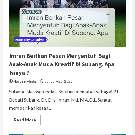
Tambang
Ilegal.
Bagaimana
Hasilnya
??
Economy Creative
Imran Berikan Pesan Menyentuh Bagi
Anak-Anak Muda Kreatif Di Subang. Apa
Isinya ?
Narose Media
January 23, 2025
Subang, Narosemedia – Setahun menjabat sebagai PJ
Bupati Subang, Dr. Drs. Imran, M.i. MA.Cd., Sangat
memberikan kesan...
Read
Read More
more
about
Imran