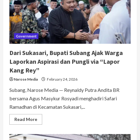
Pembangunan
Berbasis
Inovasi
Government
Dari Sukasari, Bupati Subang Ajak Warga
Laporkan Aspirasi dan Pungli via “Lapor
Kang Rey”
Narose Media
February 24, 2026
Subang, Narose Media — Reynaldy Putra Andita BR
bersama Agus Masykur Rosyadi menghadiri Safari
Ramadhan di Kecamatan Sukasari,...
Read
Read More
more
about
Dari
Sukasari,