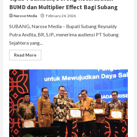
BUMD dan Multiplier Effect Bagi Subang
Narose Media
February 24, 2026
SUBANG, Narose Media – Bupati Subang Reynaldy
Putra Andita, BR, S.IP., menerima audiensi PT Subang
Sejahtera yang...
Read
Read More
more
about
Kang
Rey
Dukung
Percepatan
Tol
Akses
Cipali-
Patimban,
Dorong
Keterlibatan
BUMD
dan
Multiplier
Effect
Bagi
Subang