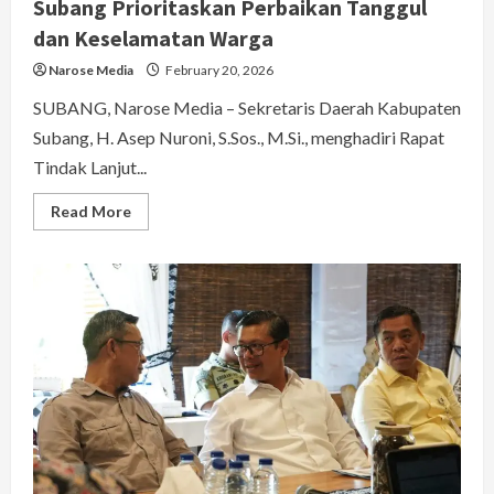
Subang Prioritaskan Perbaikan Tanggul
dan Keselamatan Warga
Narose Media
February 20, 2026
SUBANG, Narose Media – Sekretaris Daerah Kabupaten
Subang, H. Asep Nuroni, S.Sos., M.Si., menghadiri Rapat
Tindak Lanjut...
Read
Read More
more
about
Rapat
Tindak
Lanjut
Penanganan
Tanggul
Jebol
Dampak
Banjir
Pantura,
Sekda
Subang
Prioritaskan
Perbaikan
Tanggul
dan
Keselamatan