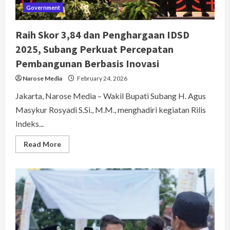
Government
Raih Skor 3,84 dan Penghargaan IDSD
2025, Subang Perkuat Percepatan
Pembangunan Berbasis Inovasi
Narose Media
February 24, 2026
Jakarta, Narose Media – Wakil Bupati Subang H. Agus
Masykur Rosyadi S.Si., M.M., menghadiri kegiatan Rilis
Indeks...
Read
Read More
more
about
Raih
Skor
3,84
dan
Penghargaan
IDSD
2025,
Subang
Perkuat
Percepatan