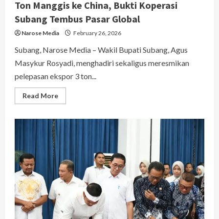
Ton Manggis ke China, Bukti Koperasi
Subang Tembus Pasar Global
Narose Media
February 26, 2026
Subang, Narose Media – Wakil Bupati Subang, Agus
Masykur Rosyadi, menghadiri sekaligus meresmikan
pelepasan ekspor 3 ton...
Read
Read More
more
about
Wakil
Bupati
Subang
Resmikan
Ekspor
3
Ton
Manggis
ke
China,
Bukti
Koperasi
Subang
Tembus
Pasar
Global