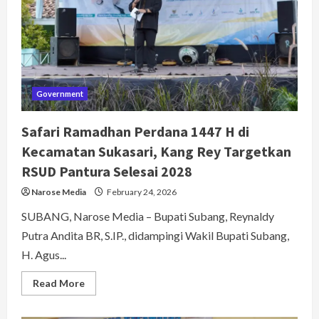
Pemerintah
Provinsi
Jawa
Barat
Government
Safari Ramadhan Perdana 1447 H di
Kecamatan Sukasari, Kang Rey Targetkan
RSUD Pantura Selesai 2028
Narose Media
February 24, 2026
SUBANG, Narose Media – Bupati Subang, Reynaldy
Putra Andita BR, S.IP., didampingi Wakil Bupati Subang,
H. Agus...
Read
Read More
more
about
Safari