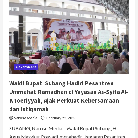
Bupati
Subang
Ajak
Warga
Laporkan
Aspirasi
dan
Pungli
via
“Lapor
Kang
Rey”
Government
Wakil Bupati Subang Hadiri Pesantren
Ummahat Ramadhan di Yayasan As-Syifa Al-
Khoeriyyah, Ajak Perkuat Kebersamaan
dan Istiqamah
Narose Media
February 22, 2026
SUBANG, Narose Media – Wakil Bupati Subang, H.
Agus Masykur Rosyadi, menghadiri kegiatan Pesantren