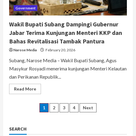
Warga
Government
Wakil Bupati Subang Dampingi Gubernur
Jabar Terima Kunjungan Menteri KKP dan
Bahas Revitalisasi Tambak Pantura
Narose Media
February 20, 2026
Subang, Narose Media – Wakil Bupati Subang, Agus
Masykur Rosyadi menerima kunjungan Menteri Kelautan
dan Perikanan Republik...
Read
Read More
more
about
Wakil
Bupati
Posts
1
2
3
4
Next
Subang
Dampingi
Gubernur
pagination
Jabar
Terima
SEARCH
Kunjungan
Menteri