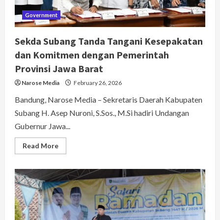
Government
Sekda Subang Tanda Tangani Kesepakatan
dan Komitmen dengan Pemerintah
Provinsi Jawa Barat
Narose Media
February 26, 2026
Bandung, Narose Media – Sekretaris Daerah Kabupaten
Subang H. Asep Nuroni, S.Sos., M.Si hadiri Undangan
Gubernur Jawa...
Read
Read More
more
about
Sekda
Subang
Tanda
Tangani
Kesepakatan
dan
Komitmen
dengan