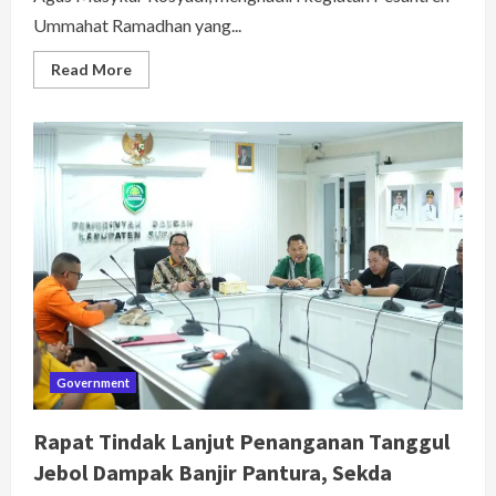
Ummahat Ramadhan yang...
Read
Read More
more
about
Wakil
Bupati
Subang
Hadiri
Pesantren
Ummahat
Ramadhan
di
Yayasan
As-
Syifa
Al-
Khoeriyyah,
Ajak
Perkuat
Kebersamaan
dan
Istiqamah
Government
Rapat Tindak Lanjut Penanganan Tanggul
Jebol Dampak Banjir Pantura, Sekda