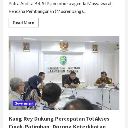
Putra Andita BR, S.IP., membuka agenda Musyawarah
Rencana Pembangunan (Musrenbang)...
Read
Read More
more
about
Kang
Rey
Buka
Musrenbang
Tingkat
Kecamatan
Tahun
2027,
Tegaskan
Pembangunan
Harus
Tuntaskan
Persoalan
Masyarakat
Government
Kang Rey Dukung Percepatan Tol Akses
Cipali-Patimban, Dorong Keterlibatan