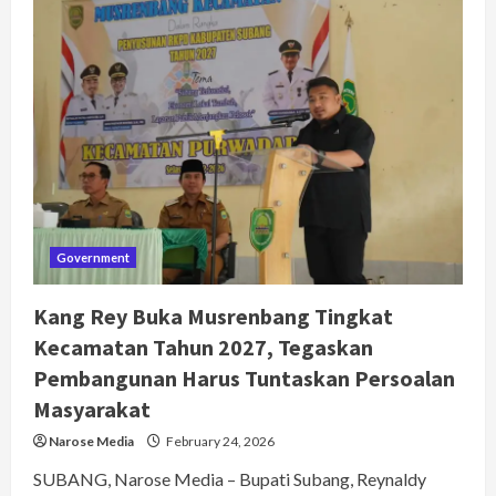
Ramadhan
Perdana
1447
H
di
Kecamatan
Sukasari,
Kang
Rey
Targetkan
RSUD
Pantura
Selesai
2028
Government
Kang Rey Buka Musrenbang Tingkat
Kecamatan Tahun 2027, Tegaskan
Pembangunan Harus Tuntaskan Persoalan
Masyarakat
Narose Media
February 24, 2026
SUBANG, Narose Media – Bupati Subang, Reynaldy