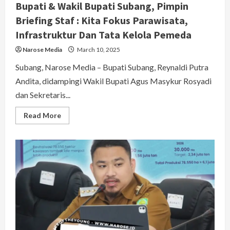
Bupati & Wakil Bupati Subang, Pimpin
Briefing Staf : Kita Fokus Parawisata,
Infrastruktur Dan Tata Kelola Pemeda
Narose Media
March 10, 2025
Subang, Narose Media – Bupati Subang, Reynaldi Putra
Andita, didampingi Wakil Bupati Agus Masykur Rosyadi
dan Sekretaris...
Read
Read More
more
about
Bupati
&
Wakil
Bupati
Subang,
Pimpin
Briefing
Staf
:
Kita
Fokus
Parawisata,
Infrastruktur
Dan