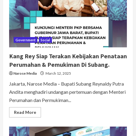
Alun-
Alun
Dan
Sekitarnya
Jadi
Seperti
Apa
?
Government
Social
Kang Rey Siap Terakan Kebijakan Penataan
Perumahan & Pemukiman Di Subang.
Narose Media
March 12, 2025
Jakarta, Narose Media – Bupati Subang Reynaldy Putra
Andita menghadiri undangan pertemuan dengan Menteri
Perumahan dan Permukiman...
Read
Read More
more
about
Kang
Rey
Siap