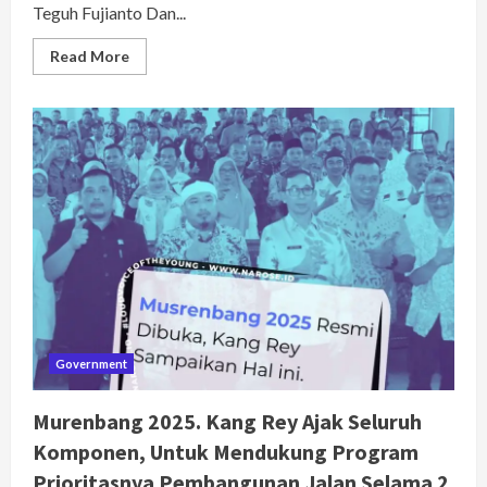
Teguh Fujianto Dan...
Read
Read More
more
about
Bupati
Subang
Bersama
Anggota
DPRD,
Teguh
Fujianto.
Gercep
Tinjau
Sungai
Cipunagara
Government
Murenbang 2025. Kang Rey Ajak Seluruh
Komponen, Untuk Mendukung Program
Prioritasnya Pembangunan Jalan Selama 2