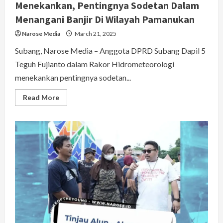
Menekankan, Pentingnya Sodetan Dalam
Menangani Banjir Di Wilayah Pamanukan
Narose Media
March 21, 2025
Subang, Narose Media – Anggota DPRD Subang Dapil 5
Teguh Fujianto dalam Rakor Hidrometeorologi
menekankan pentingnya sodetan...
Read
Read More
more
about
Anggota
DPRD
Subang
Teguh
Fujianto
Menekankan,
Pentingnya
Sodetan
Dalam
Menangani
Banjir
Di
Wilayah
Pamanukan