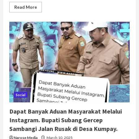
Read
Read More
more
about
Ega
Anjani
Reynaldy
Resmi
Dilantik
Sebagai
Ketua
TPPKK
Kabupaten
Subang
2025-
2030
Social
Dapat Banyak Aduan Masyarakat Melalui
Instagram. Bupati Subang Gercep
Sambangi Jalan Rusak di Desa Kumpay.
Narose Media
March 10, 2025