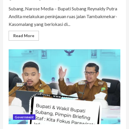
Subang, Narose Media – Bupati Subang Reynaldy Putra
Andita melakukan peninjauan ruas jalan Tambakmekar-
Kasomalang yang berlokasi di...
Read
Read More
more
about
Dapat
Banyak
Aduan
Masyarakat
Melalui
Instagram.
Bupati
Subang
Gercep
Sambangi
Jalan
Rusak
di
Desa
Kumpay.
Government