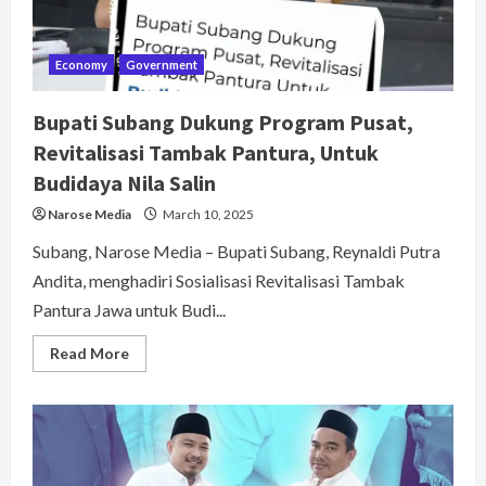
Tata
Kelola
Pemeda
Economy
Government
Bupati Subang Dukung Program Pusat,
Revitalisasi Tambak Pantura, Untuk
Budidaya Nila Salin
Narose Media
March 10, 2025
Subang, Narose Media – Bupati Subang, Reynaldi Putra
Andita, menghadiri Sosialisasi Revitalisasi Tambak
Pantura Jawa untuk Budi...
Read
Read More
more
about
Bupati
Subang
Dukung
Program
Pusat,
Revitalisasi