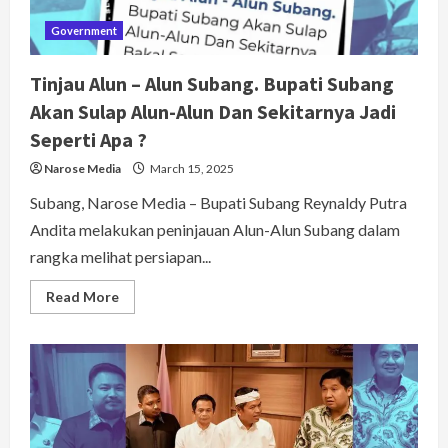
Government
Tinjau Alun – Alun Subang. Bupati Subang
Akan Sulap Alun-Alun Dan Sekitarnya Jadi
Seperti Apa ?
Narose Media
March 15, 2025
Subang, Narose Media – Bupati Subang Reynaldy Putra
Andita melakukan peninjauan Alun-Alun Subang dalam
rangka melihat persiapan...
Read
Read More
more
about
Tinjau
Alun
–
Alun
Subang. Bupati
Subang
Akan
Sulap