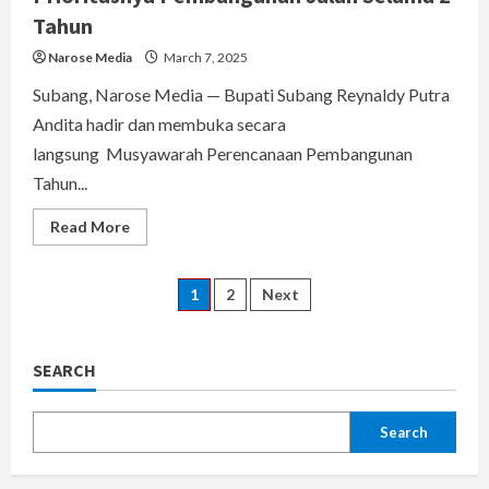
Tahun
Narose Media
March 7, 2025
Subang, Narose Media — Bupati Subang Reynaldy Putra
Andita hadir dan membuka secara
langsung Musyawarah Perencanaan Pembangunan
Tahun...
Read
Read More
more
about
Murenbang
2025.
Posts
1
2
Next
Kang
Rey
Ajak
pagination
Seluruh
Komponen,
SEARCH
Untuk
Mendukung
Program
Prioritasnya
Search
Pembangunan
Jalan
Selama
2