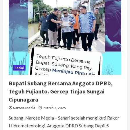
Ramadhan Bupati
Subang,
Resmikan
Mesjid
Nurul
Hidayah
Rancasari
Social
Bupati Subang Bersama Anggota DPRD,
Teguh Fujianto. Gercep Tinjau Sungai
Cipunagara
Narose Media
March 7, 2025
Subang, Narose Media – Sehari setelah mengikuti Rakor
Hidrometeorologi. Anggota DPRD Subang Dapil 5