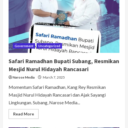
Tambak
Pantura,
Untuk
Budidaya
Nila
Salin
Government
Uncategorized
Safari Ramadhan Bupati Subang, Resmikan
Mesjid Nurul Hidayah Rancasari
Narose Media
March 7, 2025
Momentum Safari Ramadhan, Kang Rey Resmikan
Masjid Nurul Hidayah Rancasari dan Ajak Sayangi
Lingkungan. Subang, Narose Media...
Read
Read More
more
about
Safari