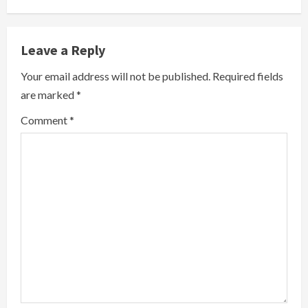
n
u
Leave a Reply
e
Your email address will not be published.
Required fields
R
are marked
*
e
Comment
*
a
d
i
n
g