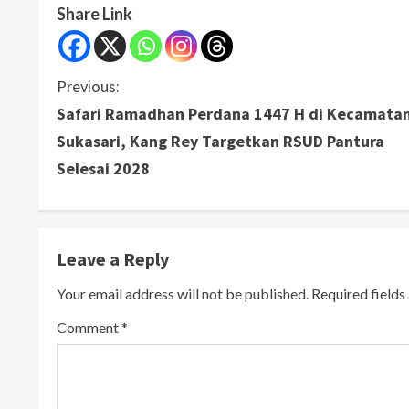
Share Link
C
Previous:
Safari Ramadhan Perdana 1447 H di Kecamata
o
Sukasari, Kang Rey Targetkan RSUD Pantura
n
Selesai 2028
t
i
Leave a Reply
n
Your email address will not be published.
Required field
u
Comment
*
e
R