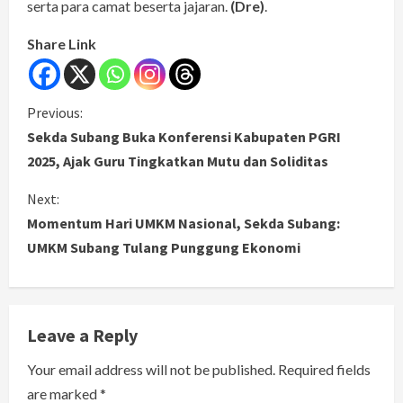
serta para camat beserta jajaran.
(Dre)
.
Share Link
C
Previous:
Sekda Subang Buka Konferensi Kabupaten PGRI
o
2025, Ajak Guru Tingkatkan Mutu dan Soliditas
n
Next:
Momentum Hari UMKM Nasional, Sekda Subang:
t
UMKM Subang Tulang Punggung Ekonomi
i
n
Leave a Reply
u
Your email address will not be published.
Required fields
e
are marked
*