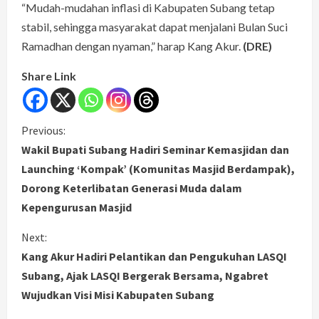
“Mudah-mudahan inflasi di Kabupaten Subang tetap
stabil, sehingga masyarakat dapat menjalani Bulan Suci
Ramadhan dengan nyaman,” harap Kang Akur.
(DRE)
Share Link
C
Previous:
Wakil Bupati Subang Hadiri Seminar Kemasjidan dan
o
Launching ‘Kompak’ (Komunitas Masjid Berdampak),
Dorong Keterlibatan Generasi Muda dalam
n
Kepengurusan Masjid
t
Next:
i
Kang Akur Hadiri Pelantikan dan Pengukuhan LASQI
Subang, Ajak LASQI Bergerak Bersama, Ngabret
n
Wujudkan Visi Misi Kabupaten Subang
u