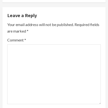
e
Leave a Reply
R
Your email address will not be published.
Required fields
e
are marked
*
a
Comment
*
d
i
n
g