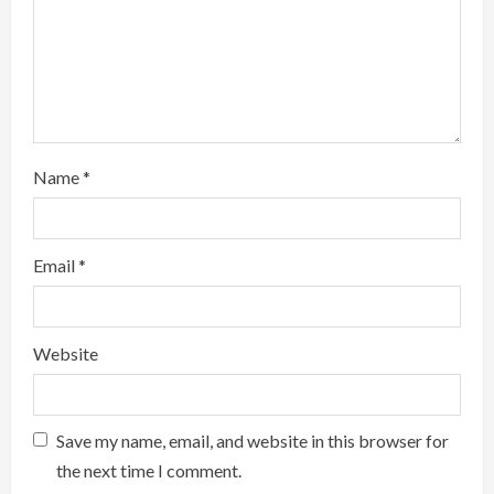
n
g
Name
*
Email
*
Website
Save my name, email, and website in this browser for
the next time I comment.