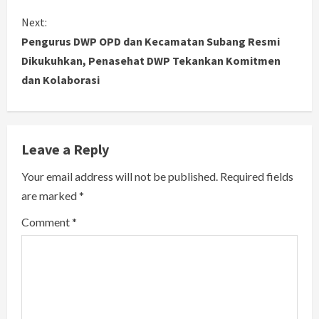
n
Next:
Pengurus DWP OPD dan Kecamatan Subang Resmi
t
Dikukuhkan, Penasehat DWP Tekankan Komitmen
i
dan Kolaborasi
n
u
Leave a Reply
e
Your email address will not be published.
Required fields
R
are marked
*
e
Comment
*
a
d
i