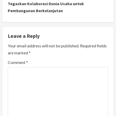
i
Tegaskan Kolaborasi Dunia Usaha untuk
Pembangunan Berkelanjutan
n
u
e
Leave a Reply
R
Your email address will not be published.
Required fields
are marked
*
e
Comment
*
a
d
i
n
g