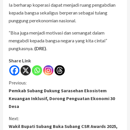
Ia berharap koperasi dapat menjadi ruang pengabdian
kepada bangsa sekaligus berperan sebagai tulang
punggung perekonomian nasional.
“Bisa juga menjadi motivasi dan semangat dalam
mengabdi kepada bangsa negara yang kita cintai”
pungkasnya.
(DRE)
.
Share Link
C
Previous:
Pemkab Subang Dukung Sarasehan Ekosistem
o
Keuangan Inklusif, Dorong Penguatan Ekonomi 30
Desa
n
Next:
t
Wakil Bupati Subang Buka Subang CSR Awards 2025,