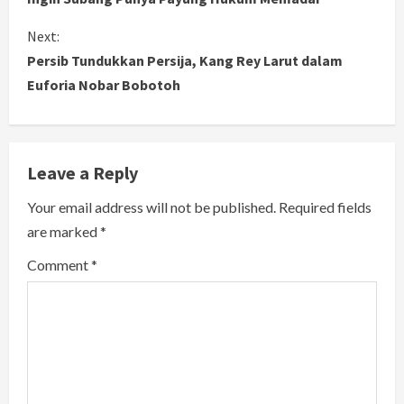
n
Next:
Persib Tundukkan Persija, Kang Rey Larut dalam
t
Euforia Nobar Bobotoh
i
n
Leave a Reply
u
Your email address will not be published.
Required fields
e
are marked
*
R
Comment
*
e
a
d