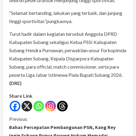
seluruh peserta untuk menjunjung tinggi sportivitas.
“Selamat bertanding, lakukan yang terbaik, dan junjung
tinggi sportivitas”pungkasnya.
Turut hadir dalam kegiatan tersebut Anggota DPRD
Kabupaten Subang sekaligus Ketua PSSI Kabupaten
Subang Hendra Purnawan, perwakilan unsur Forkopimda
Kabupaten Subang, Kepala Disparpora Kabupaten
Subang, para official, match commissioner, serta para
peserta Liga Jabar Istimewa Piala Bupati Subang 2026.
(DRE)
Share Link
C
Previous:
Bahas Percepatan Pembangunan PSN, Kang Rey
o
Ingin Subang Punya Payung Hukum Memadai