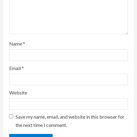
i
n
g
Name
*
Email
*
Website
Save my name, email, and website in this browser for
the next time I comment.