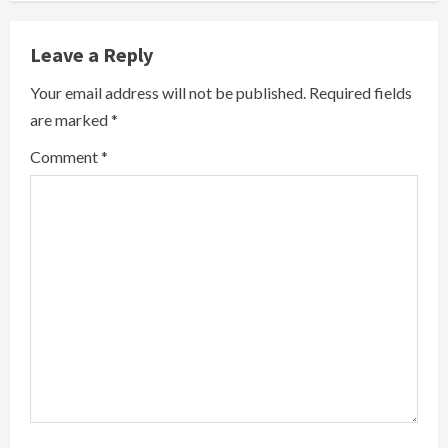
n
Leave a Reply
u
Your email address will not be published.
Required fields
e
are marked
*
R
Comment
*
e
a
d
i
n
g