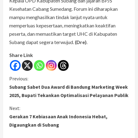
Kepala OPD Kabupaten Subang dan jajaran BPJS
Kesehatan Cabang Sumedang. Forum ini diharapkan
mampu menghasilkan tindak lanjut nyata untuk
memperluas kepesertaan, meningkatkan keaktifan
peserta, dan memastikan target UHC di Kabupaten
Subang dapat segera terwujud.
(Dre)
.
Share Link
C
Previous:
Subang Sabet Dua Award di Bandung Marketing Week
o
2025, Bupati Tekankan Optimalisasi Pelayanan Publik
n
Next:
Gerakan 7 Kebiasaan Anak Indonesia Hebat,
t
Digaungkan di Subang
i