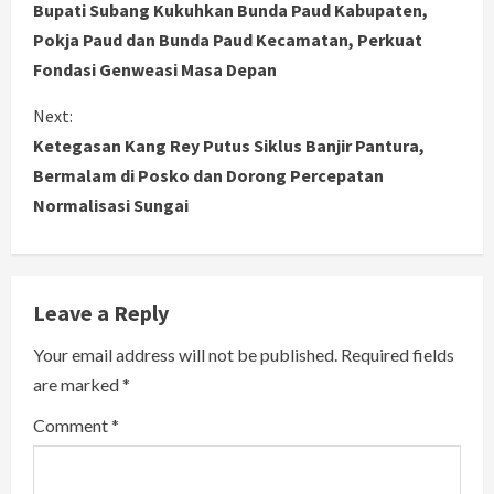
Bupati Subang Kukuhkan Bunda Paud Kabupaten,
o
Pokja Paud dan Bunda Paud Kecamatan, Perkuat
Fondasi Genweasi Masa Depan
n
Next:
t
Ketegasan Kang Rey Putus Siklus Banjir Pantura,
i
Bermalam di Posko dan Dorong Percepatan
Normalisasi Sungai
n
u
e
Leave a Reply
R
Your email address will not be published.
Required fields
are marked
*
e
Comment
*
a