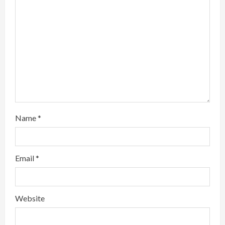
d
i
n
g
Name
*
Email
*
Website