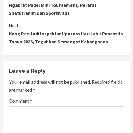
o
Ngabret Padel Mini Tournament, Pererat
Silaturrahim dan Sportivitas
n
Next:
t
Kang Rey Jadi Inspektur Upacara Hari Lahir Pancasila
i
Tahun 2026, Teguhkan Semangat Kebangsaan
n
u
Leave a Reply
e
Your email address will not be published.
Required fields
R
are marked
*
e
Comment
*
a
d