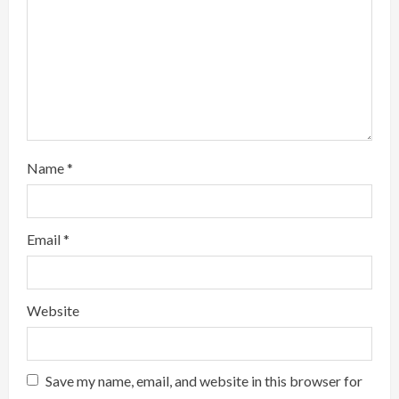
i
n
g
Name
*
Email
*
Website
Save my name, email, and website in this browser for