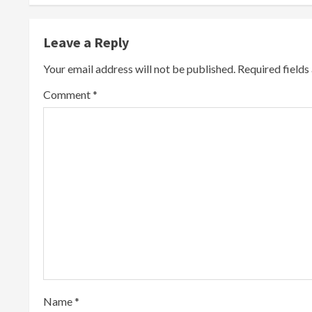
t
Leave a Reply
i
Your email address will not be published.
Required field
n
Comment
*
u
e
R
e
a
d
i
Name
*