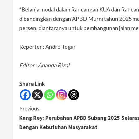
“Belanja modal dalam Rancangan KUA dan Rancang
dibandingkan dengan APBD Murni tahun 2025 meng
persen, diantaranya untuk pembangunan jalan menj
Reporter : Andre Tegar
Editor : Ananda Rizal
Share Link
C
Previous:
Kang Rey: Perubahan APBD Subang 2025 Selara
o
Dengan Kebutuhan Masyarakat
n