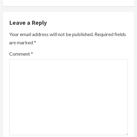
u
e
Leave a Reply
R
Your email address will not be published.
Required fields
are marked
*
e
Comment
*
a
d
i
n
g