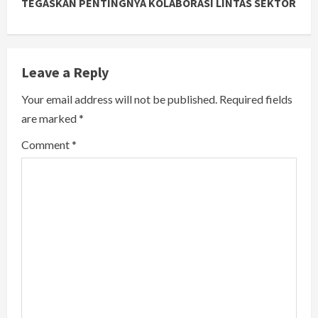
i
TEGASKAN PENTINGNYA KOLABORASI LINTAS SEKTOR
n
u
Leave a Reply
e
Your email address will not be published.
Required fields
R
are marked
*
e
Comment
*
a
d
i
n
g