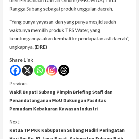
oleh Perusahaan Daerah Umum (PERUMDA) Tirta
Rangga Subang sebagai produk unggulan daerah.
“Yang punya yayasan, dan yang punya mesjid sudah
waktunya memilih produk TRS Water, yang
keuntungannya akan kembali ke pendapatan asli daerah”,
ungkapnya.
(DRE)
Share Link
C
Previous:
Wakil Bupati Subang Pimpin Briefing Staff dan
o
Penandatanganan MoU Dukungan Fasilitas
Pemadam Kebakaran Kawasan Industri
n
Next:
t
Ketua TP PKK Kabupaten Subang Hadiri Peringatan
i
Hari Ibu Ke-97 Jawa Barat, Kabupaten Subang Raih