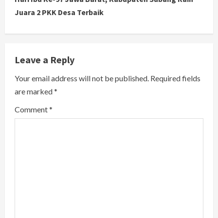
Juara 2 PKK Desa Terbaik
n
u
e
Leave a Reply
R
Your email address will not be published.
Required fields
are marked
*
e
Comment
*
a
d
i
n
g