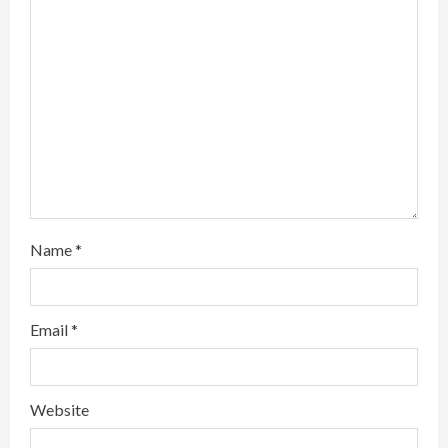
a
d
i
n
g
Name
*
Email
*
Website