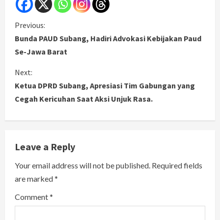
C
Previous:
Bunda PAUD Subang, Hadiri Advokasi Kebijakan Paud
o
Se-Jawa Barat
n
Next:
Ketua DPRD Subang, Apresiasi Tim Gabungan yang
t
Cegah Kericuhan Saat Aksi Unjuk Rasa.
i
n
Leave a Reply
u
Your email address will not be published.
Required fields
e
are marked
*
R
Comment
*
e