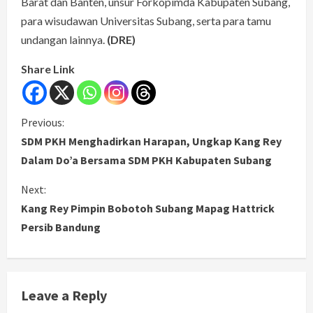
Barat dan Banten, unsur Forkopimda Kabupaten Subang,
para wisudawan Universitas Subang, serta para tamu
undangan lainnya.
(DRE)
Share Link
C
Previous:
SDM PKH Menghadirkan Harapan, Ungkap Kang Rey
o
Dalam Do’a Bersama SDM PKH Kabupaten Subang
n
Next:
Kang Rey Pimpin Bobotoh Subang Mapag Hattrick
t
Persib Bandung
i
n
Leave a Reply
u