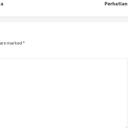
ta
Perhatian
s are marked
*