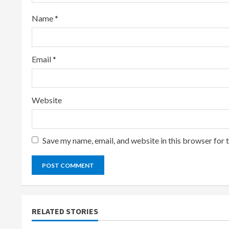
n
Name
*
g
Email
*
Website
Save my name, email, and website in this browser for 
RELATED STORIES