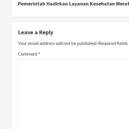
n
Pemerintah Hadirkan Layanan Kesehatan Mera
t
i
Leave a Reply
n
Your email address will not be published.
Required field
u
Comment
*
e
R
e
a
d
i