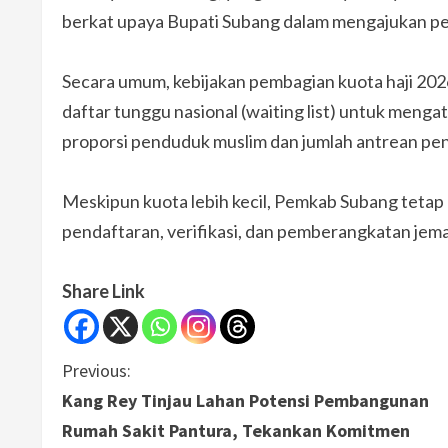
berkat upaya Bupati Subang dalam mengajukan p
Secara umum, kebijakan pembagian kuota haji 202
daftar tunggu nasional (waiting list) untuk mengat
proporsi penduduk muslim dan jumlah antrean pen
Meskipun kuota lebih kecil, Pemkab Subang teta
pendaftaran, verifikasi, dan pemberangkatan jemaa
Share Link
C
Previous:
Kang Rey Tinjau Lahan Potensi Pembangunan
o
Rumah Sakit Pantura, Tekankan Komitmen