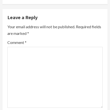
n
u
Leave a Reply
e
Your email address will not be published.
Required fields
R
are marked
*
e
Comment
*
a
d
i
n
g