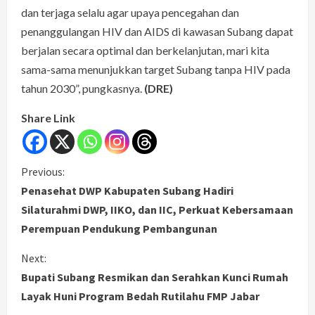
dan terjaga selalu agar upaya pencegahan dan
penanggulangan HIV dan AIDS di kawasan Subang dapat
berjalan secara optimal dan berkelanjutan, mari kita
sama-sama menunjukkan target Subang tanpa HIV pada
tahun 2030”, pungkasnya.
(DRE)
Share Link
C
Previous:
Penasehat DWP Kabupaten Subang Hadiri
o
Silaturahmi DWP, IIKO, dan IIC, Perkuat Kebersamaan
Perempuan Pendukung Pembangunan
n
Next:
t
Bupati Subang Resmikan dan Serahkan Kunci Rumah
i
Layak Huni Program Bedah Rutilahu FMP Jabar