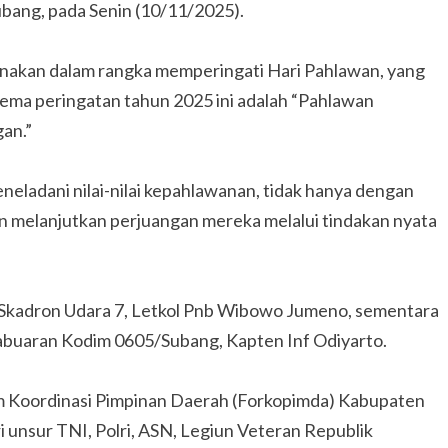
ang, pada Senin (10/11/2025).
anakan dalam rangka memperingati Hari Pahlawan, yang
tema peringatan tahun 2025 ini adalah “Pahlawan
an.”
ladani nilai-nilai kepahlawanan, tidak hanya dengan
n melanjutkan perjuangan mereka melalui tindakan nyata
 Skadron Udara 7, Letkol Pnb Wibowo Jumeno, sementara
abuaran Kodim 0605/Subang, Kapten Inf Odiyarto.
rum Koordinasi Pimpinan Daerah (Forkopimda) Kabupaten
i unsur TNI, Polri, ASN, Legiun Veteran Republik