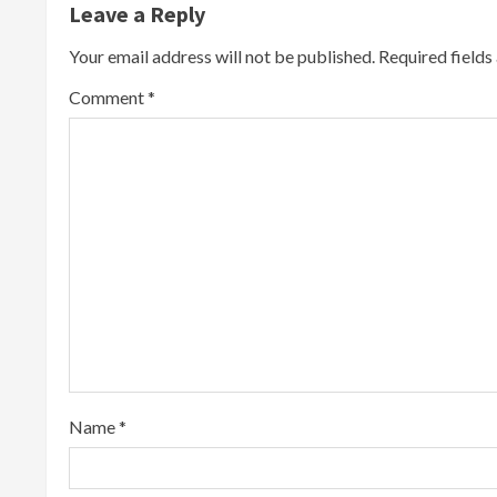
Leave a Reply
n
Your email address will not be published.
Required field
u
Comment
*
e
R
e
a
d
i
n
Name
*
g