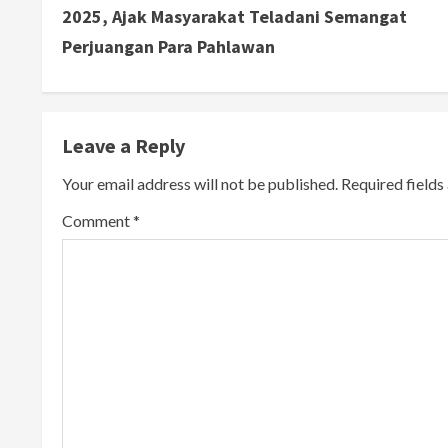
o
2025, Ajak Masyarakat Teladani Semangat
n
Perjuangan Para Pahlawan
t
i
Leave a Reply
n
Your email address will not be published.
Required field
u
Comment
*
e
R
e
a
d