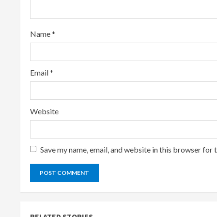
i
n
Name
*
g
Email
*
Website
Save my name, email, and website in this browser for 
RELATED STORIES