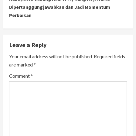
t
Dipertanggungjawabkan dan Jadi Momentum
i
Perbaikan
n
u
Leave a Reply
e
Your email address will not be published.
Required fields
R
are marked
*
e
Comment
*
a
d
i
n