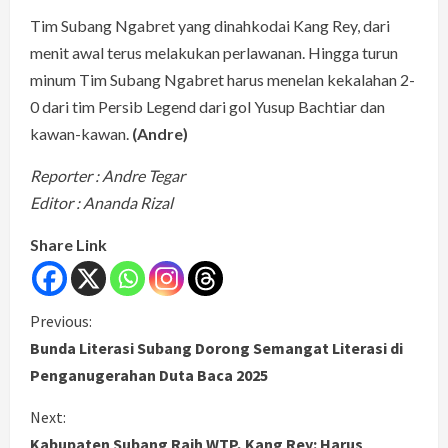
Tim Subang Ngabret yang dinahkodai Kang Rey, dari
menit awal terus melakukan perlawanan. Hingga turun
minum Tim Subang Ngabret harus menelan kekalahan 2-
0 dari tim Persib Legend dari gol Yusup Bachtiar dan
kawan-kawan.
(Andre)
Reporter : Andre Tegar
Editor : Ananda Rizal
Share Link
C
Previous:
Bunda Literasi Subang Dorong Semangat Literasi di
o
Penganugerahan Duta Baca 2025
n
Next:
Kabupaten Subang Raih WTP, Kang Rey: Harus