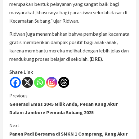
merupakan bentuk pelayanan yang sangat baik bagi
masyarakat, khususnya bagi para siswa sekolah dasar di
Kecamatan Subang,” ujar Ridwan.
Ridwan juga menambahkan bahwa pembagian kacamata
gratis memberikan dampak positif bagi anak-anak,
karena membantu mereka melihat dengan lebih jelas dan
mendukung proses belajar di sekolah.
(DRE)
.
Share Link
C
Previous:
Generasi Emas 2045 Milik Anda, Pesan Kang Akur
o
Dalam Jambore Pemuda Subang 2025
n
Next:
Panen Padi Bersama di SMKN 1 Compreng, Kang Akur
t