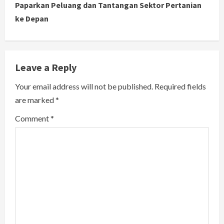
Paparkan Peluang dan Tantangan Sektor Pertanian
i
ke Depan
n
u
Leave a Reply
e
Your email address will not be published.
Required fields
R
are marked
*
e
Comment
*
a
d
i
n