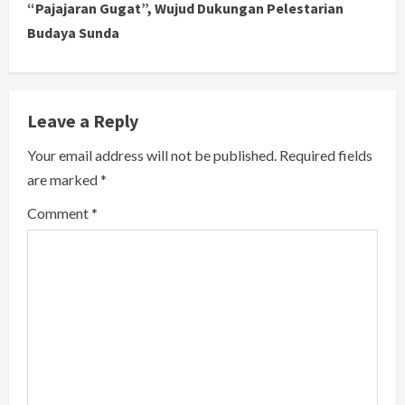
i
“Pajajaran Gugat”, Wujud Dukungan Pelestarian
Budaya Sunda
n
u
e
Leave a Reply
R
Your email address will not be published.
Required fields
are marked
*
e
Comment
*
a
d
i
n
g