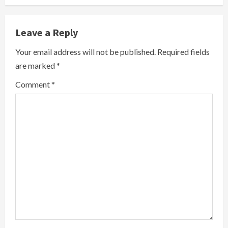
n
Leave a Reply
u
Your email address will not be published.
Required fields
e
are marked
*
R
Comment
*
e
a
d
i
n
g