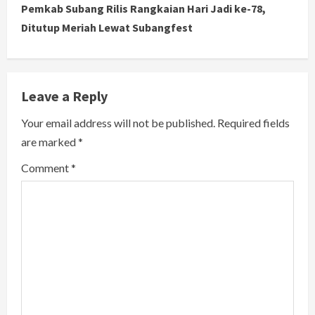
Pemkab Subang Rilis Rangkaian Hari Jadi ke-78,
t
Ditutup Meriah Lewat Subangfest
i
n
Leave a Reply
u
Your email address will not be published.
Required fields
e
are marked
*
R
Comment
*
e
a
d
i
n