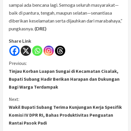
sampai ada bencana lagi. Semoga seluruh masyarakat—
baik di pantura, tengah, maupun selatan—senantiasa
diberikan keselamatan serta dijauhkan dari marabahaya,”
pungkasnya.
(DRE)
Share Link
C
Previous:
Tinjau Korban Luapan Sungai di Kecamatan Cisalak,
o
Bupati Subang Hadir Berikan Harapan dan Dukungan
Bagi Warga Terdampak
n
Next:
t
Wakil Bupati Subang Terima Kunjungan Kerja Spesifik
i
Komisi IV DPR RI, Bahas Produktivitas Penguatan
Rantai Pasok Padi
n