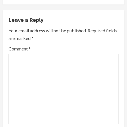
u
e
Leave a Reply
R
Your email address will not be published.
Required fields
are marked
*
e
Comment
*
a
d
i
n
g