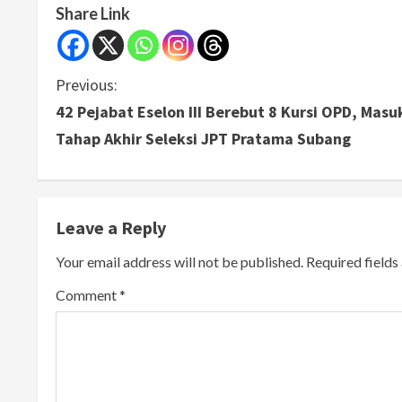
Share Link
C
Previous:
42 Pejabat Eselon III Berebut 8 Kursi OPD, Masu
o
Tahap Akhir Seleksi JPT Pratama Subang
n
t
Leave a Reply
i
Your email address will not be published.
Required field
n
Comment
*
u
e
R