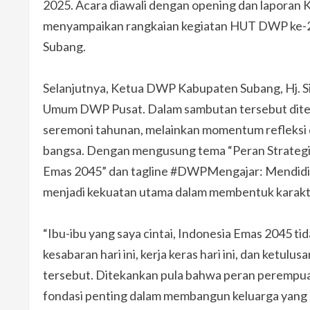
2025. Acara diawali dengan opening dan laporan K
menyampaikan rangkaian kegiatan HUT DWP ke-26 
Subang.
Selanjutnya, Ketua DWP Kabupaten Subang, Hj. Si
Umum DWP Pusat. Dalam sambutan tersebut dit
seremoni tahunan, melainkan momentum refleks
bangsa. Dengan mengusung tema “Peran Strategi
Emas 2045” dan tagline #DWPMengajar: Mendidik
menjadi kekuatan utama dalam membentuk karakte
“Ibu-ibu yang saya cintai, Indonesia Emas 2045 tid
kesabaran hari ini, kerja keras hari ini, dan ketulu
tersebut. Ditekankan pula bahwa peran perempuan 
fondasi penting dalam membangun keluarga yang h