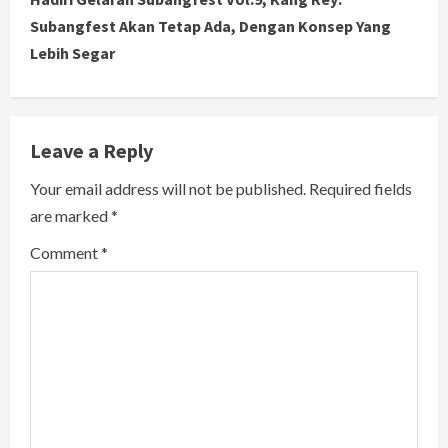
i
Subangfest Akan Tetap Ada, Dengan Konsep Yang
Lebih Segar
n
u
e
Leave a Reply
R
Your email address will not be published.
Required fields
are marked
*
e
Comment
*
a
d
i
n
g