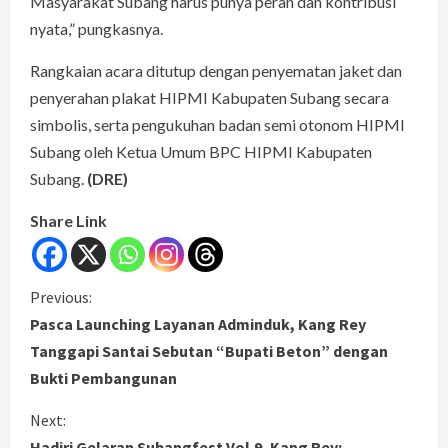
Masyarakat Subang harus punya peran dan kontribusi
nyata,” pungkasnya.
Rangkaian acara ditutup dengan penyematan jaket dan
penyerahan plakat HIPMI Kabupaten Subang secara
simbolis, serta pengukuhan badan semi otonom HIPMI
Subang oleh Ketua Umum BPC HIPMI Kabupaten
Subang.
(DRE)
Share Link
C
Previous:
Pasca Launching Layanan Adminduk, Kang Rey
o
Tanggapi Santai Sebutan “Bupati Beton” dengan
Bukti Pembangunan
n
Next:
t
Hadiri Gelaran Subangfest Vol.9, Kang Rey: