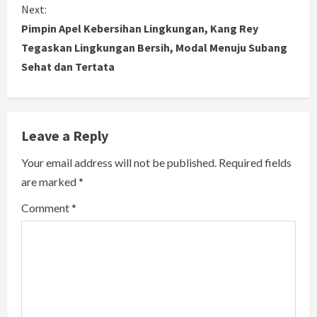
Next:
t
Pimpin Apel Kebersihan Lingkungan, Kang Rey
i
Tegaskan Lingkungan Bersih, Modal Menuju Subang
Sehat dan Tertata
n
u
e
Leave a Reply
R
Your email address will not be published.
Required fields
are marked
*
e
Comment
*
a
d
i
n