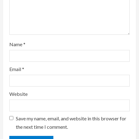
g
Name
*
Email
*
Website
Save my name, email, and website in this browser for
the next time I comment.