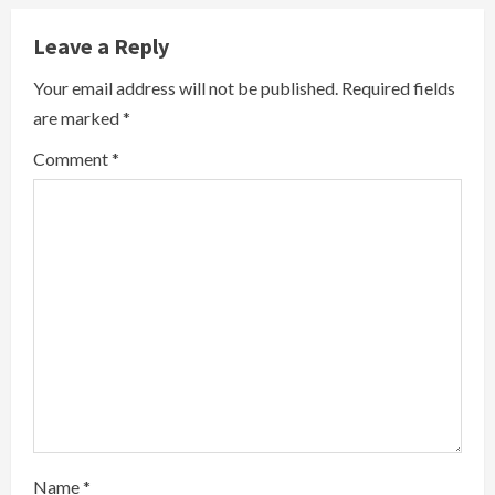
u
Leave a Reply
e
Your email address will not be published.
Required fields
R
are marked
*
e
Comment
*
a
d
i
n
g
Name
*