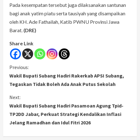
Pada kesempatan tersebut juga dilaksanakan santunan
bagi anak yatim piatu serta tausiyah yang disampaikan
oleh KH. Ade Fathailah, Katib PWNU Provinsi Jawa
Barat.
(DRE)
Share Link
C
Previous:
Wakil Bupati Subang Hadiri Rakerkab APSI Subang,
o
Tegaskan Tidak Boleh Ada Anak Putus Sekolah
n
Next:
Wakil Bupati Subang Hadiri Pasamoan Agung Tpid-
t
TP2DD Jabar, Perkuat Strategi Kendalikan Inflasi
i
Jelang Ramadhan dan Idul Fitri 2026
n