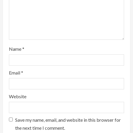
g
Name
*
Email
*
Website
Save my name, email, and website in this browser for
the next time I comment.