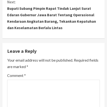
Next:
t
Bupati Subang Pimpin Rapat Tindak Lanjut Surat
i
Edaran Gubernur Jawa Barat Tentang Operasional
Kendaraan Angkutan Barang, Tekankan Kepatuhan
n
dan Keselamatan Berlalu Lintas
u
e
Leave a Reply
R
Your email address will not be published.
Required fields
e
are marked
*
a
Comment
*
d
i
n