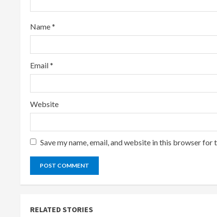
i
n
Name
*
g
Email
*
Website
Save my name, email, and website in this browser for 
RELATED STORIES