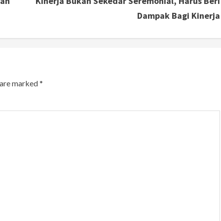
ian
Kinerja Bukan Sekedar Seremonial, Harus Beri
Dampak Bagi Kinerja
s are marked
*