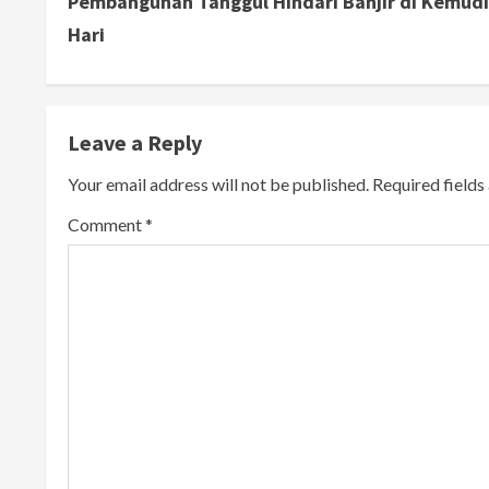
Pembangunan Tanggul Hindari Banjir di Kemud
n
Hari
t
i
Leave a Reply
n
Your email address will not be published.
Required field
u
Comment
*
e
R
e
a
d