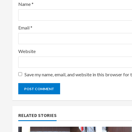
n
Name
*
g
Email
*
Website
Save my name, email, and website in this browser for 
RELATED STORIES