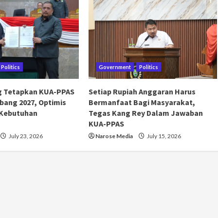
Politics
Government
Politics
g Tetapkan KUA-PPAS
Setiap Rupiah Anggaran Harus
bang 2027, Optimis
Bermanfaat Bagi Masyarakat,
 Kebutuhan
Tegas Kang Rey Dalam Jawaban
KUA-PPAS
July 23, 2026
Narose Media
July 15, 2026