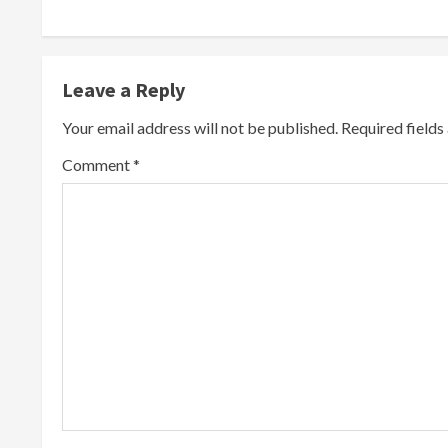
t
i
Leave a Reply
n
Your email address will not be published.
Required field
u
Comment
*
e
R
e
a
d
i